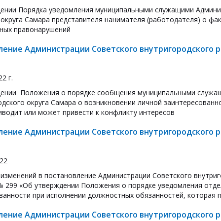
ении Порядка уведомления муниципальными служащими Админис
 округа Самара представителя нанимателя (работодателя) о фа
ных правонарушений
ление Администрации Советского внутригородского ра
22 г.
ении Положения о порядке сообщения муниципальными служащ
одского округа Самара о возникновении личной заинтересованн
иводит или может привести к конфликту интересов
ление Администрации Советского внутригородского ра
022
 изменений в постановление Администрации Советского внутриг
 № 299 «Об утверждении Положения о порядке уведомления отде
ванности при исполнении должностных обязанностей, которая п
ление Администрации Советского внутригородского ра