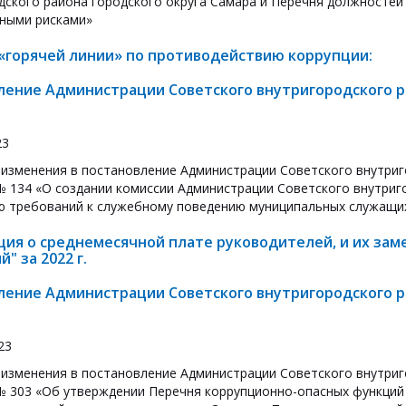
дского района городского округа Самара и Перечня должносте
ными рисками»
«горячей линии» по противодействию коррупции:
ление Администрации Советского внутригородского ра
23
 изменения в постановление Администрации Советского внутриг
 № 134 «О создании комиссии Администрации Советского внутриг
 требований к служебному поведению муниципальных служащих
ия о среднемесячной плате руководителей, и их зам
" за 2022 г.
ление Администрации Советского внутригородского ра
23
 изменения в постановление Администрации Советского внутриг
 № 303 «Об утверждении Перечня коррупционно-опасных функций