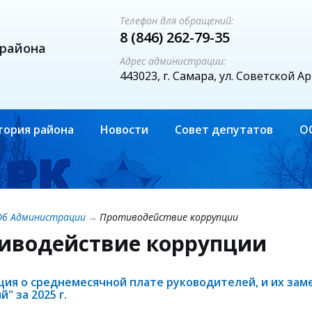
Телефон для обращений:
8 (846) 262-79-35
 района
Адрес администрации:
443023, г. Самара, ул. Советской А
тория района
Новости
Совет депутатов
О
Об Администрации
→
Противодействие коррупции
иводействие коррупции
ия о среднемесячной плате руководителей, и их зам
" за 2025 г.