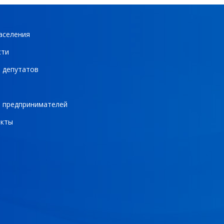
аселения
сти
 депутатов
 предпринимателей
акты