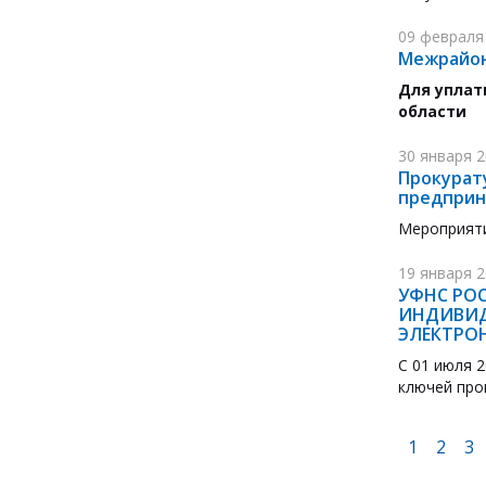
09 февраля
Межрайон
Для уплат
области
30 января 
Прокурату
предприн
Мероприяти
19 января 
УФНС РО
ИНДИВИД
ЭЛЕКТРО
С 01 июля 
ключей про
1
2
3