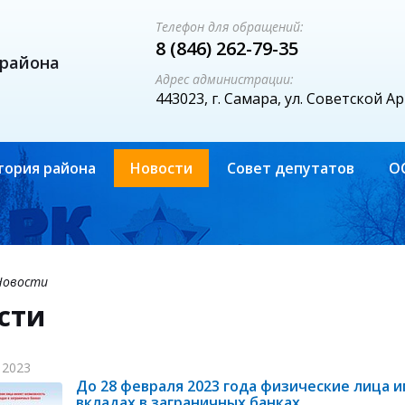
Телефон для обращений:
8 (846) 262-79-35
 района
Адрес администрации:
443023, г. Самара, ул. Советской А
тория района
Новости
Совет депутатов
О
Новости
сти
 2023
До 28 февраля 2023 года физические лица 
вкладах в заграничных банках