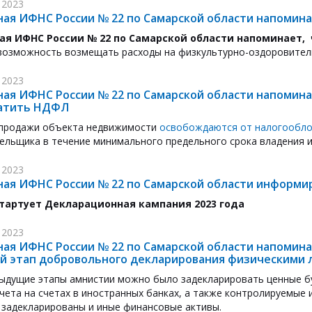
 2023
ая ИФНС России № 22 по Самарской области напомин
я ИФНС России № 22 по Самарской области напоминает,
возможность возмещать расходы на физкультурно-оздоровительн
 2023
ая ИФНС России № 22 по Самарской области напоминае
атить НДФЛ
 продажи объекта недвижимости
освобождаются от налогообл
ельщика в течение минимального предельного срока владения и
 2023
ая ИФНС России № 22 по Самарской области информи
стартует Декларационная кампания 2023 года
 2023
ая ИФНС России № 22 по Самарской области напоминае
 этап добровольного декларирования физическими ли
дыдущие этапы амнистии можно было задекларировать ценные бу
чета на счетах в иностранных банках, а также контролируемые 
 задекларированы и иные финансовые активы.