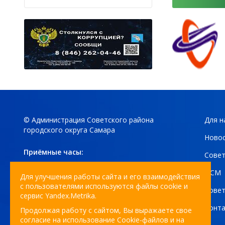
© Администрация Советского района
Для н
городского округа Самара
Ново
Приёмные часы:
Совет
понедельник- четверг
ОСМ
с 8:30 до 17:30
Для улучшения работы сайта и его взаимодействия
с пользователями используются файлы cookie и
пятница с 8:30 до 16:30
Совет
сервис Yandex.Metrika.
перерыв с 12:30 до 13:18
Конт
Продолжая работу с сайтом, Вы выражаете свое
Личный приём Главы района:
согласие на использование Cookie-файлов и на