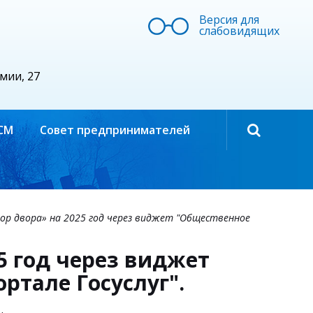
Версия для
слабовидящих
рмии, 27
СМ
Совет предпринимателей
ор двора» на 2025 год через виджет "Общественное
5 год через виджет
ртале Госуслуг".