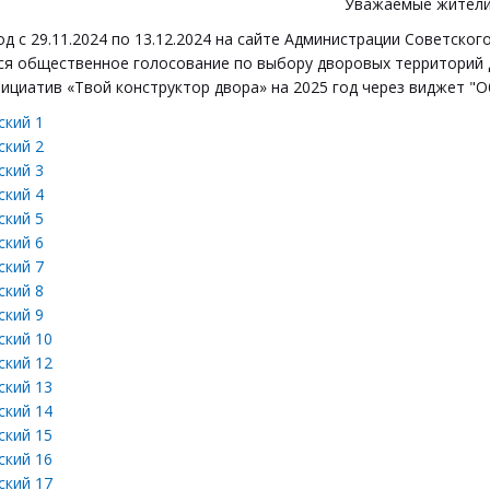
Уважаемые жители
од с 29.11.2024 по 13.12.2024 на сайте Администрации Советско
ся общественное голосование по выбору дворовых территорий 
ициатив «Твой конструктор двора» на 2025 год через виджет "О
кий 1
кий 2
кий 3
кий 4
кий 5
кий 6
кий 7
кий 8
кий 9
кий 10
кий 12
кий 13
кий 14
кий 15
кий 16
кий 17