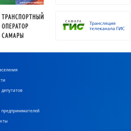
аселения
сти
 депутатов
 предпринимателей
акты