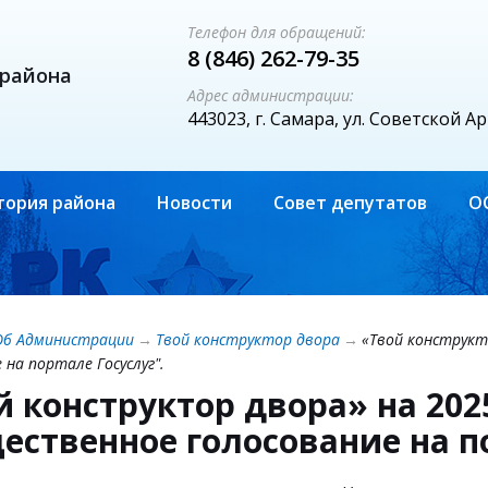
Телефон для обращений:
8 (846) 262-79-35
 района
Адрес администрации:
443023, г. Самара, ул. Советской А
тория района
Новости
Совет депутатов
О
Об Администрации
→
Твой конструктор двора
→
«Твой конструкт
 на портале Госуслуг".
й конструктор двора» на 202
ественное голосование на по