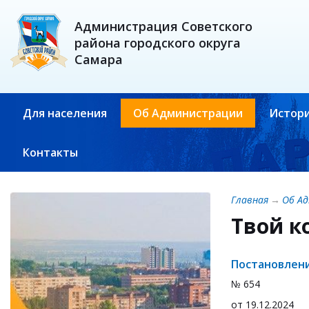
Администрация Советского
района городского округа
Самара
Для населения
Об Администрации
Истори
Контакты
Главная
→
Об А
Твой к
Постановлени
№ 654
от 19.12.2024