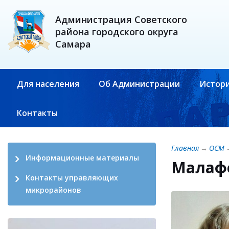
Администрация Советского
района городского округа
Самара
Для населения
Об Администрации
Истори
Контакты
Главная
→
ОСМ
Информационные материалы
Малафе
Контакты управляющих
микрорайонов