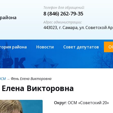
Телефон для обращений:
8 (846) 262-79-35
 района
Адрес администрации:
443023, г. Самара, ул. Советской А
тория района
Новости
Совет депутатов
О
ОСМ
→
Фень Елена Викторовна
 Елена Викторовна
Округ
: ОСМ «Советский 20»