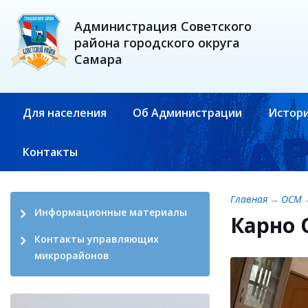
Администрация Советского
района городского округа
Самара
Для населения
Об Администрации
Истори
Контакты
Главная
→
ОСМ
Информационные материалы
Карно 
Контакты управляющих
микрорайонов