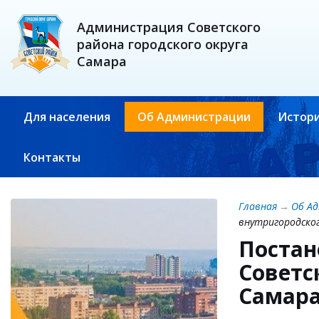
Администрация Советского
района городского округа
Самара
Для населения
Об Администрации
Истори
Контакты
Главная
→
Об А
внутригородског
Постан
Советс
Самара 