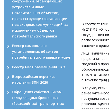
сооружений, ограждающих
устройств и иных
некапитальных объектов,
препятствующих организации
В соответствии с
пешеходных коммуникаций, за
№ 218-ФЗ «О го
исключением объектов
государственном
потребительского рынка
расположенного 
выявлены правоо
Реестр самовольно
установленных объектов
Лица, выявленн
потребительского рынка и услуг
представить в 
сведений о пра
Реестр мест размещения ТКО
обосновывающих
том, что такое
Всероссийская перепись
в течение тридц
населения ВПН-2020
В случае, если 
Обращения собственникам
ранее учтенног
(владельцам) брошенных
поступили возр
(бесхозяйных) транспортных
решения, Админ