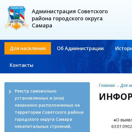
Администрация Советского
района городского округа
Самара
Для населения
Об Администрации
Истори
Контакты
Главная
→
Для н
Реестр самовольно
ИНФОР
установленных и (или)
незаконно расположенных на
территории Советского района
городского округа Самара
«
О выяв
некапитальных строений,
63:01:090