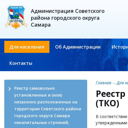
Администрация Советского
района городского округа
Самара
Для населения
Об Администрации
Истори
Контакты
Главная
→
Для н
Реестр самовольно
Реестр
установленных и (или)
(ТКО)
незаконно расположенных на
территории Советского района
городского округа Самара
В соответствии
некапитальных строений,
утвержденными 