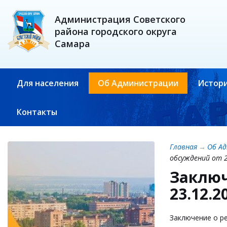
Администрация Советского
района городского округа
Самара
Для населения
Об Администрации
Истори
Контакты
Главная
→
Об А
обсуждений от 2
Заключ
23.12.2
Заключение о р