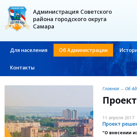
Администрация Советского
района городского округа
Самара
Для населения
Об Администрации
Истори
Контакты
Главная
→
Об А
Проект
11 апреля 2017
Проект решен
"О внесении и