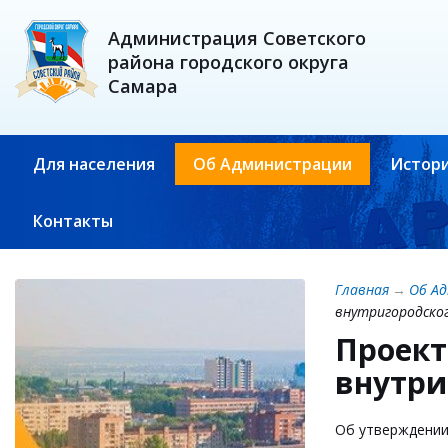
Администрация Советского
района городского округа
Самара
Для населения
Об Администрации
Истори
Контакты
Главная
→
Об А
внутригородског
Проект
внутри
Об утверждении