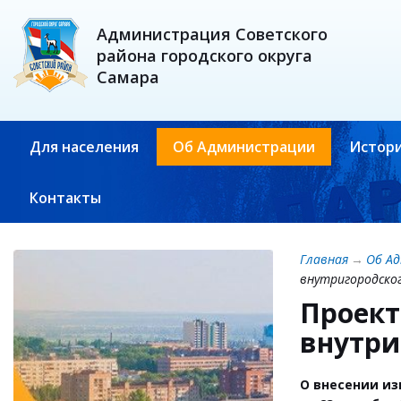
Администрация Советского
района городского округа
Самара
Для населения
Об Администрации
Истори
Контакты
Главная
→
Об А
внутригородско
Проект
внутри
О внесении из