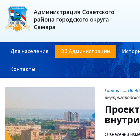
Администрация Советского
района городского округа
Самара
Для населения
Об Администрации
Истори
Контакты
Главная
→
Об А
внутригородског
Проект
внутри
О внесении изм