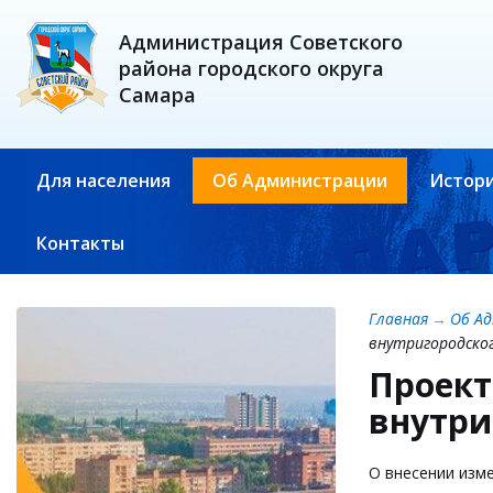
Администрация Советского
района городского округа
Самара
Для населения
Об Администрации
Истори
Контакты
Главная
→
Об А
внутригородског
Проект
внутри
О внесении изм