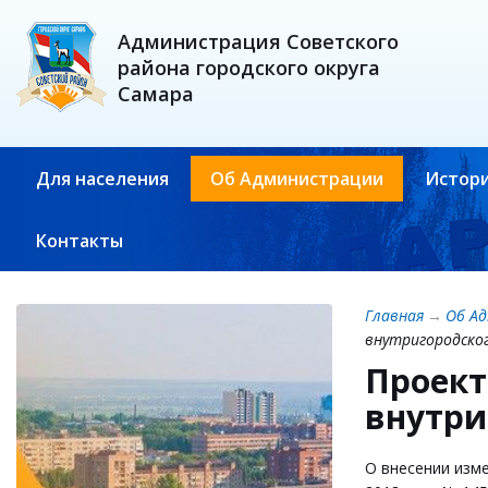
Администрация Советского
района городского округа
Самара
Для населения
Об Администрации
Истори
Контакты
Главная
→
Об А
внутригородског
Проект
внутри
О внесении изм