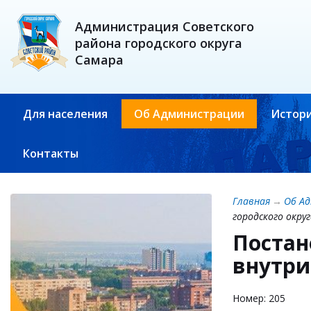
Администрация Советского
района городского округа
Самара
Для населения
Об Администрации
Истори
Контакты
Главная
→
Об А
городского окру
Постан
внутри
Номер: 205