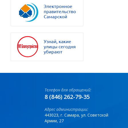
Телефон для обращений:
8 (846) 262-79-35
Адрес администрации:
443023, г. Самара, ул. Советской
Армии, 27