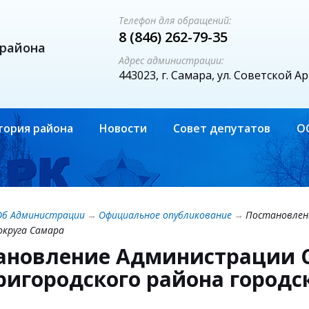
Телефон для обращений:
8 (846) 262-79-35
 района
Адрес администрации:
443023, г. Самара, ул. Советской А
тория района
Новости
Совет депутатов
О
Об Администрации
→
Официальное опубликование
→
Постановлен
округа Самара
ановление Администрации С
ригородского района городс