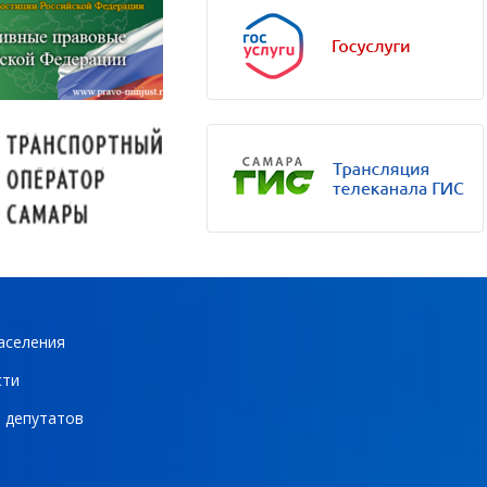
аселения
сти
 депутатов