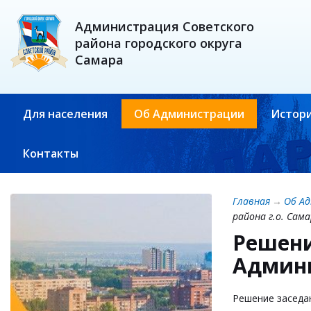
Администрация Советского
района городского округа
Самара
Для населения
Об Администрации
Истори
Контакты
Главная
→
Об А
района г.о. Сама
Решени
Админи
Решение заседан