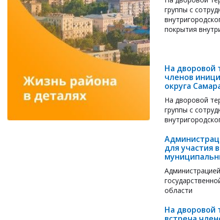
группы с сотру
внутригородско
покрытия внутри
На дворовой 
членов иници
округа Самар
На дворовой те
группы с сотру
внутригородско
Администраци
для участия 
муниципальны
Администрацией
государственно
области
На дворовой 
встреча член