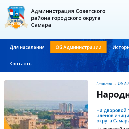
Администрация Советского
района городского округа
Самара
Для населения
Об Администрации
Истори
Контакты
Главная
→
Об А
Народн
На дворовой 
членов иници
округа Самар
На дворовой те