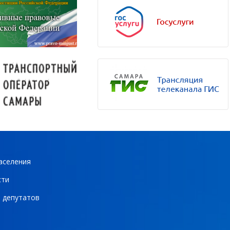
аселения
сти
 депутатов