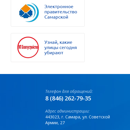
Телефон для обращений:
8 (846) 262-79-35
Адрес администрации:
443023, г. Самара, ул. Советской
Армии, 27