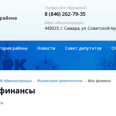
Телефон для обращений:
8 (846) 262-79-35
 района
Адрес администрации:
443023, г. Самара, ул. Советской А
тория района
Новости
Совет депутатов
О
Об Администрации
→
Финансовая грамотность
→
Мои финансы
финансы
сы