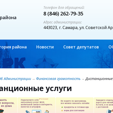
Телефон для обращений:
8 (846) 262-79-35
 района
Адрес администрации:
443023, г. Самара, ул. Советской А
тория района
Новости
Совет депутатов
О
Об Администрации
→
Финансовая грамотность
→
Дистанционные 
анционные услуги