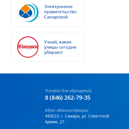
Телефон для обращений:
8 (846) 262-79-35
Адрес администрации:
443023, г. Самара, ул. Советской
Армии, 27