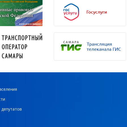
аселения
сти
 депутатов