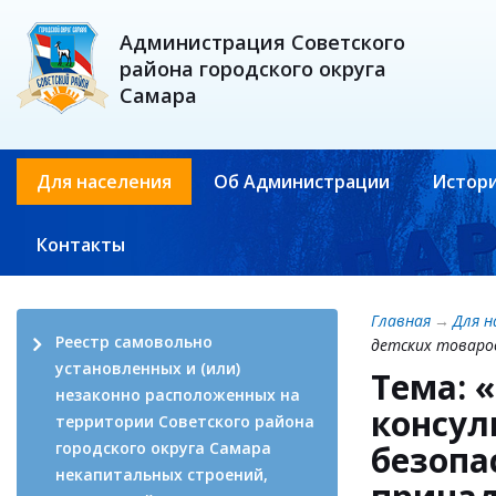
Администрация Советского
района городского округа
Самара
Для населения
Об Администрации
Истори
Контакты
Главная
→
Для н
Реестр самовольно
детских товаро
установленных и (или)
Тема: 
незаконно расположенных на
консул
территории Советского района
городского округа Самара
безопа
некапитальных строений,