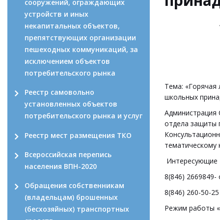
прина
сооружений, ограждающих
устройств и иных
некапитальных объектов,
препятствующих организации
пешеходных коммуникаций, за
исключением объектов
потребительского рынка
Тема: «Горячая
Реестр самовольно
школьных прин
установленных объектов
Администрация 
потребительского рынка и услуг
отдела защиты 
Консультационн
Реестр мест размещения ТКО
тематическому 
Всероссийская перепись
Интересующие В
населения ВПН-2020
8(846) 2669849-
Обращения собственникам
8(846) 260-50-2
(владельцам) брошенных
Режим работы «го
(бесхозяйных) транспортных