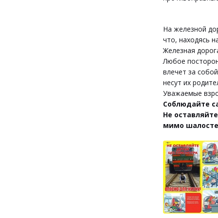
На железной дор
что, находясь н
Железная дорога
Любое посторон
влечет за собо
несут их родител
Уважаемые взро
Соблюдайте са
Не оставляйте
мимо шалосте