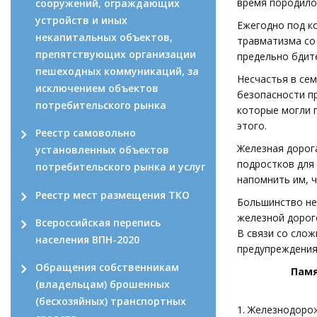
время породило 
сооружений, ограждающих
устройств и иных
Ежегодно под к
некапитальных объектов,
травматизма со
препятствующих организации
предельно бдит
пешеходных коммуникаций, за
Несчастья в се
исключением объектов
безопасности п
потребительского рынка
которые могли 
этого.
Реестр самовольно
Железная дорога
установленных объектов
подростков для 
потребительского рынка и услуг
напомнить им, ч
Реестр мест размещения ТКО
Большинство не
железной дороге
Всероссийская перепись
В связи со сло
населения ВПН-2020
предупреждения
Обращения собственникам
Памя
(владельцам) брошенных
(бесхозяйных) транспортных
1. Железнодоро