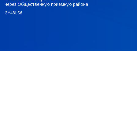
через Общественную приёмную района
GY48LS6