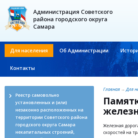
Администрация Советского
района городского округа
Самара
Для населения
Об Администрации
Истори
Контакты
Главная
→
Для н
Реестр самовольно
Памятк
установленных и (или)
железн
незаконно расположенных на
территории Советского района
городского округа Самара
Железная дорог
некапитальных строений,
скоростей на тр