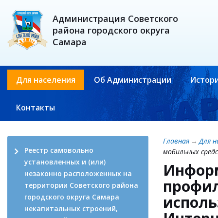
Администрация Советского
района городского округа
Самара
Для населения
Об Администрации
Истори
Контакты
Главная
→
Для н
Реестр самовольно
мобильных сред
установленных и (или)
Информ
незаконно расположенных на
профил
территории Советского района
городского округа Самара
исполь
некапитальных строений,