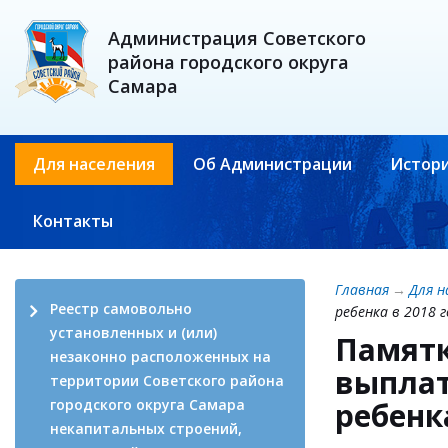
Администрация Советского
района городского округа
Самара
Для населения
Об Администрации
Истори
Контакты
Главная
→
Для н
Реестр самовольно
ребенка в 2018 г
установленных и (или)
Памятк
незаконно расположенных на
выплат
территории Советского района
городского округа Самара
ребенк
некапитальных строений,