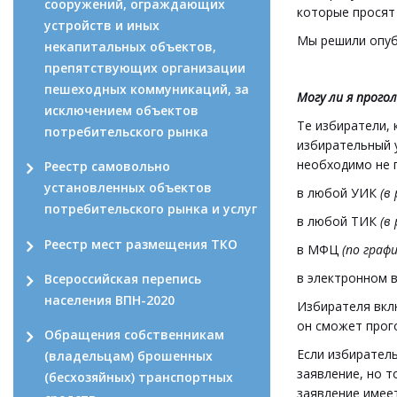
сооружений, ограждающих
которые просят 
устройств и иных
Мы решили опуб
некапитальных объектов,
препятствующих организации
пешеходных коммуникаций, за
Могу ли я прого
исключением объектов
Те избиратели, 
потребительского рынка
избирательный 
необходимо не п
Реестр самовольно
установленных объектов
в любой УИК
(в
потребительского рынка и услуг
в любой ТИК
(в
Реестр мест размещения ТКО
в МФЦ
(по граф
в электронном 
Всероссийская перепись
населения ВПН-2020
Избирателя вкл
он сможет прог
Обращения собственникам
Если избиратель
(владельцам) брошенных
заявление, но т
(бесхозяйных) транспортных
заявление имеет