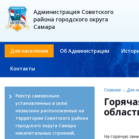
Администрация Советского
района городского округа
Самара
Для населения
Об Администрации
Истори
Контакты
Главная
→
Для н
Реестр самовольно
Горяча
установленных и (или)
област
незаконно расположенных на
территории Советского района
городского округа Самара
некапитальных строений,
На горячую лин