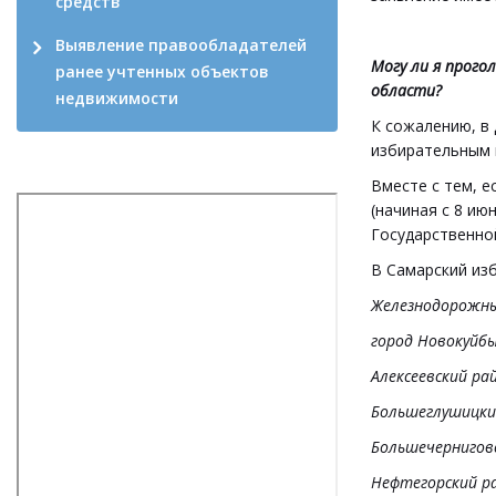
средств
Выявление правообладателей
Могу ли я прого
ранее учтенных объектов
области?
недвижимости
К сожалению, в
избирательным 
Вместе с тем, е
(начиная с 8 ию
Государственно
В Самарский изб
Железнодорожный
город Новокуйбы
Алексеевский рай
Большеглушицки
Большечерниговс
Нефтегорский ра