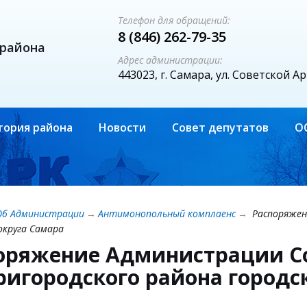
Телефон для обращений:
8 (846) 262-79-35
 района
Адрес администрации:
443023, г. Самара, ул. Советской А
тория района
Новости
Совет депутатов
О
Об Администрации
→
Антимонопольный комплаенс
→
Распоряжен
округа Самара
оряжение Администрации С
ригородского района городс