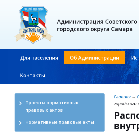
Администрация Советского
городского округа Самара
Для населения
Об Администрации
Ис
Контакты
Главная
→
Проекты нормативных
городского 
правовых актов
Расп
внут
Нормативные правовые акты