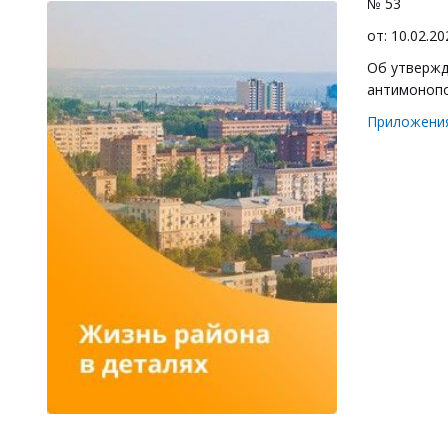
№ 53
от: 10.02.20
Об утвержд
антимонопо
Приложени